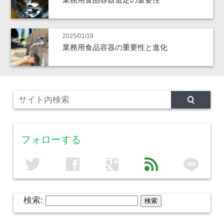
2025/01/18
業務用食品容器の重要性と進化
フォローする
line
twitter
facebook
google
feed
検索: