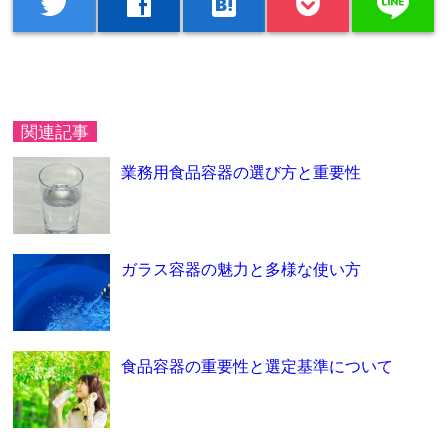
line
twitter
facebook
hatenabookmark
関連記事
業務用食品容器の選び方と重要性
ガラス容器の魅力と多様な使い方
食品容器の重要性と選定基準について