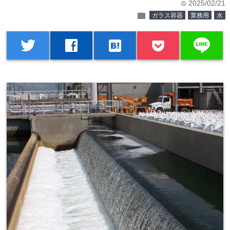
2025/02/21
time
folder
ガラス容器
業務用
水
line
twitter
facebook
hatenabookmark