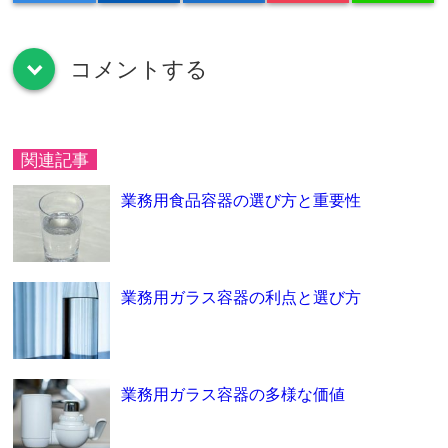
コメントする
down
関連記事
業務用食品容器の選び方と重要性
業務用ガラス容器の利点と選び方
業務用ガラス容器の多様な価値