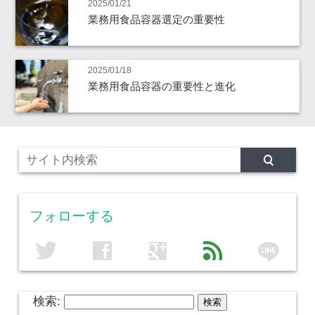
2025/01/21
業務用食品容器選定の重要性
2025/01/18
業務用食品容器の重要性と進化
フォローする
line
twitter
facebook
google
feed
検索: