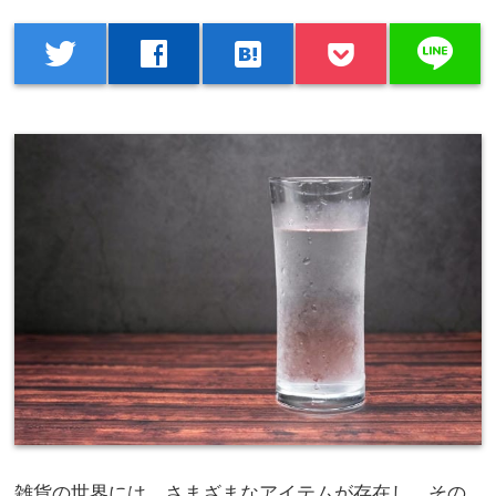
line
twitter
facebook
hatenabookmark
雑貨の世界には、さまざまなアイテムが存在し、その