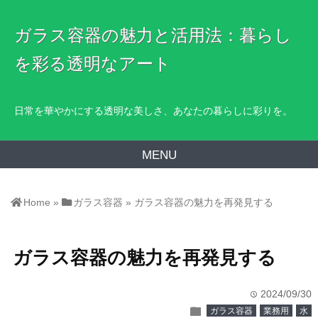
ガラス容器の魅力と活用法：暮らし
を彩る透明なアート
日常を華やかにする透明な美しさ、あなたの暮らしに彩りを。
MENU
Home
»
ガラス容器
»
ガラス容器の魅力を再発見する
ガラス容器の魅力を再発見する
2024/09/30
time
folder
ガラス容器
業務用
水